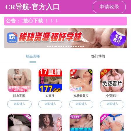
海角网
欢迎您访问海角网-海角网站 ！
设为海角网
|
加入收藏
当前位置:
海角网
中和论道
成果展示
中和论道