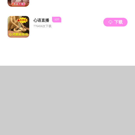
的偶然性和任意性，罗尔斯提出了无知之
幕和原初状态这两个预设，以这两个预设
为前提，罗尔斯提出了正义的二个基本原
则，这两个基本原则的核心是平等，由
此，以公平和平等为指向的正义便扬弃了
以“得其应得”为根据的正义。然而，杨国
荣老师认为罗尔斯的正义平等原则并不能
取代“得其应得”意义上的正义，因为作为
平等原则根据的无知之幕和原初状态只是
纯粹逻辑假设，脱离了现实社会关系，从
而显得空洞抽象。
为了避免“得其应得”意义上的正义可