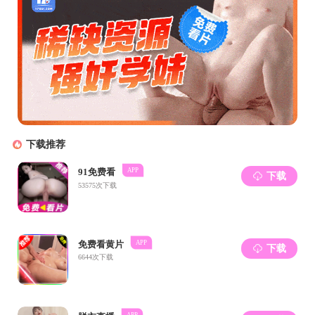
论道伊始，杨国荣老师阐述了西方传
统思想关于正义观念的理解，这些正义观
念以得其应得为内涵，应得本身又以个体
权利或资格为依据，而资格或权利与一定
个体相关，个体与个体之间具有先天禀赋
和社会背景的差异，因此以个体权利或资
格为依据的得其应得以及基于得其应得意
义上的正义观念具有偶然性、任意性。如
果这种偶然因素成为得其应得的依据时，
将会导致社会的不平等，而与之相关的正
义，也难以达到真正的社会公正。