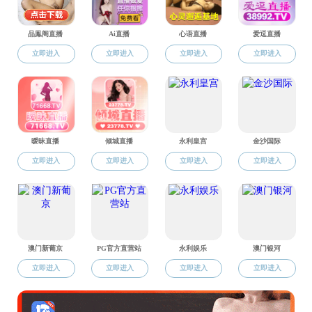
持。华东师范大学朱承教授，我校师庭雄
老师、朱海斌老师、李永亮老师、张立恩
老师、熊华军老师、任万明老师、胡朝都
老师、杜海涛老师、田希老师、王珅老师
以及各海角网的众多哲学爱好者参加了此
次学术活动。