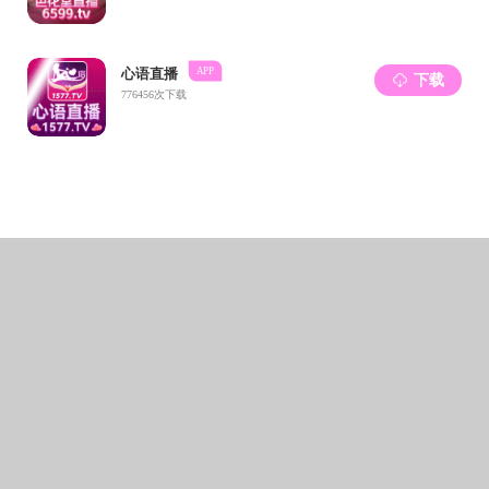
二元对立的真假区分，而海德格尔的真理
观未能提供这种区分的基础。
在回应图根哈特的批评时，朱教授提
出了一种纵向的真理观。他认为，海德格