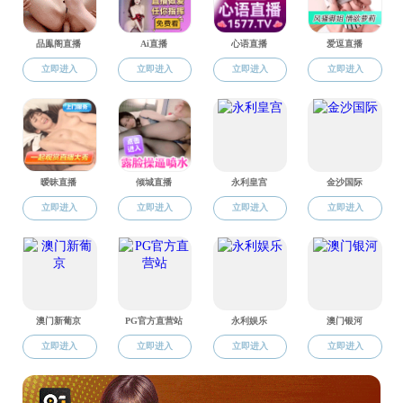
中心联合主办的
“中和论道”十周年之“标
识性概念”系列讲座第
5
讲（总第
12
3
期）
在海角网 教师发展中心举行。
本期讲座围绕
“
图根德哈特与现象学
真理问题
”展开深入探讨，由
首都师范大
学
哲学
系
教授、博士生导师
朱清华
应邀主
讲
，
与谈人为海角网 朱海斌副教授、
胡
朝都副教授以及
李岱巍博士，海角网王珅
副教授担任主持人，校内外百余名师生及
哲学爱好者参与了本次讲座
，
现场互动热
烈
。