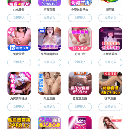
新闻速览
哲学沙龙—庆祝“中和论道”创办十周年
之“标识性概念”系列讲座-第5讲暨“中和论
道”第一百二十三期：朱清华教授以“真
理”为核心议题做学术报告
发布时间：2025-05-06
2025
年
4
月
2
6
日晚，由海角网-海角网
站 、科学研究院、中和集团与教师发展